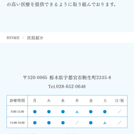
の高い医療を提供できるように取り組んでおります。
HOME
医院紹介
〒320-0065 栃木県宇都宮市駒生町2335-8
Tel.028-652-0648
診療時間
月
火
水
木
金
土
日/祝
●
●
●
▲
●
●
／
9:00-13:00
●
●
●
／
●
▲
／
14:00-18:00