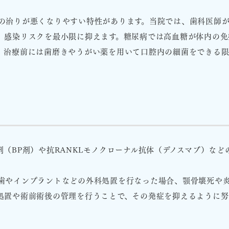
の治りが悪くなりやすい特性があります。当院では、歯科医師がH
、感染リスクを最小限に抑えます。糖尿病では高血糖が体内の免
。治療前には歯磨きやうがい薬を用いて口腔内の細菌をできる
（BP剤）や抗RANKLモノクローナル抗体（デノスマブ）な
歯やインプラントなどの外科処置を行なった場合、顎骨壊死や
処置や術前術後の管理を行うことで、その発症を抑えるように努