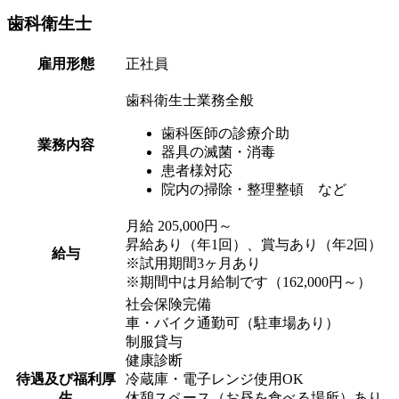
歯科衛生士
雇用形態
正社員
歯科衛生士業務全般
歯科医師の診療介助
業務内容
器具の滅菌・消毒
患者様対応
院内の掃除・整理整頓 など
月給 205,000円～
昇給あり（年1回）、賞与あり（年2回）
給与
※試用期間3ヶ月あり
※期間中は月給制です（162,000円～）
社会保険完備
車・バイク通勤可（駐車場あり）
制服貸与
健康診断
待遇及び福利厚
冷蔵庫・電子レンジ使用OK
生
休憩スペース（お昼を食べる場所）あり