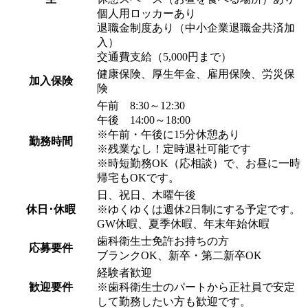
個人用ロッカーあり
退職金制度あり（中小企業退職金共済加
入）
交通費支給（5,000円まで）
健康保険、厚生年金、雇用保険、労災保
加入保険
険
午前 8:30～12:30
午後 14:00～18:00
※午前・午後に15分休憩あり
勤務時間
※残業なし！定時退社可能です
※時短勤務OK（応相談）で、お昼に一時
帰宅もOKです。
日、祝日、木曜午後
休日･休暇
※ゆくゆくは週休2日制にする予定です。
GW休暇、夏季休暇、年末年始休暇
歯科衛生士免許お持ちの方
応募要件
ブランクOK、新卒・第二新卒OK
経験者歓迎
歓迎要件
※歯科衛生士のパートから正社員で安定
して勤務したい方も歓迎です。