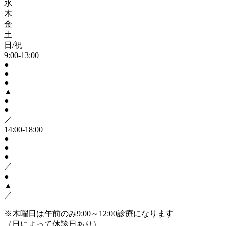
水
木
金
土
日/祝
9:00-13:00
●
●
●
▲
●
●
／
14:00-18:00
●
●
●
／
●
▲
／
※木曜日は午前のみ9:00～12:00診療になります
（日によって休診日あり）