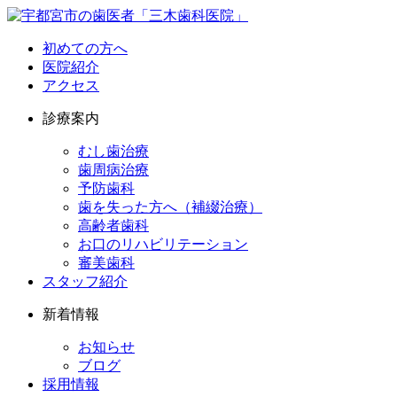
初めての方へ
医院紹介
アクセス
診療案内
むし歯治療
歯周病治療
予防歯科
歯を失った方へ（補綴治療）
高齢者歯科
お口のリハビリテーション
審美歯科
スタッフ紹介
新着情報
お知らせ
ブログ
採用情報